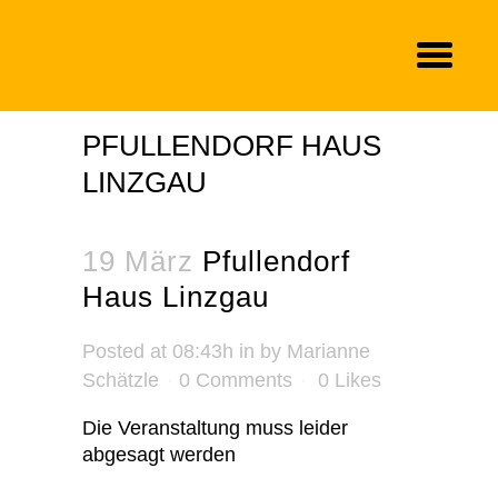
PFULLENDORF HAUS
LINZGAU
19 März
Pfullendorf
Haus Linzgau
Posted at 08:43h
in
by
Marianne
Schätzle
0 Comments
0
Likes
Die Veranstaltung muss leider
abgesagt werden