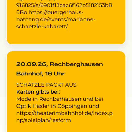
916825/e/6901f13cac6f162b5182153b
B
üBo
https://buergerhaus-
botnang.de/events/marianne-
schaetzle-kabarett/
20.09.26, Rechberghausen
Bahnhof, 16 Uhr
SCHÄTZLE PACKT AUS
Karten gibts bei:
Mode in Rechberhausen und bei
Optik Hasler in Göppingen und
https://theaterimbahnhof.de/index.p
hp/spielplan/resform