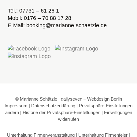
Tel.: 07731 – 61 26 1
Mobil: 0176 – 70 88 17 28
E-Mail: booking@marianne-schaetzle.de
© Marianne Schätzle | dailyseven –
Webdesign Berlin
Impressum
|
Datenschutzerklärung
|
Privatsphäre-Einstellungen
ändern
|
Historie der Privatsphäre-Einstellungen
|
Einwilligungen
widerrufen
Unterhaltung Firmenveranstaltung
|
Unterhaltung Firmenfeier
|