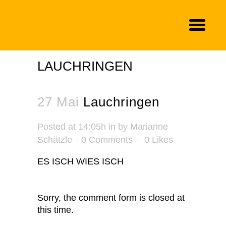
LAUCHRINGEN
27 Mai
Lauchringen
Posted at 14:05h
in
by
Marianne
Schätzle
0 Comments
0
Likes
ES ISCH WIES ISCH
Sorry, the comment form is closed at
this time.