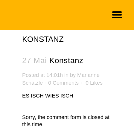
KONSTANZ
27 Mai
Konstanz
Posted at 14:01h
in
by
Marianne
Schätzle
0 Comments
0
Likes
ES ISCH WIES ISCH
Sorry, the comment form is closed at
this time.