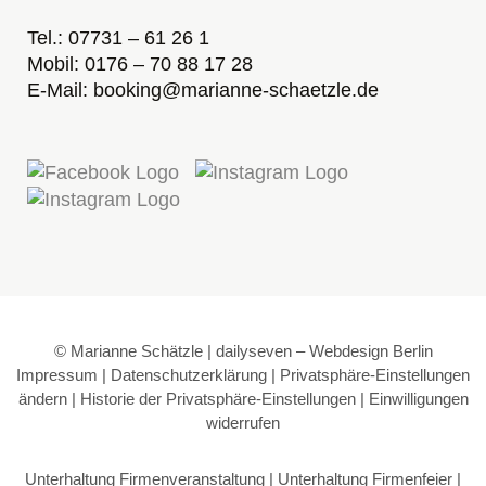
Tel.: 07731 – 61 26 1
Mobil: 0176 – 70 88 17 28
E-Mail: booking@marianne-schaetzle.de
© Marianne Schätzle | dailyseven –
Webdesign Berlin
Impressum
|
Datenschutzerklärung
|
Privatsphäre-Einstellungen
ändern
|
Historie der Privatsphäre-Einstellungen
|
Einwilligungen
widerrufen
Unterhaltung Firmenveranstaltung
|
Unterhaltung Firmenfeier
|