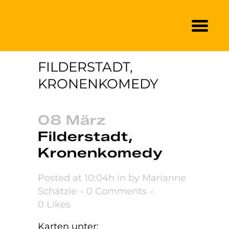
FILDERSTADT,
KRONENKOMEDY
08 März
Filderstadt,
Kronenkomedy
Posted at 10:04h
in
by
Marianne
Schätzle
0 Comments
0
Likes
Karten unter: