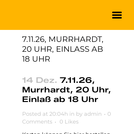
7.11.26, MURRHARDT,
20 UHR, EINLASS AB 1
8 UHR
14 Dez.
7.11.26,
Murrhardt, 20 Uhr,
Einlaß ab 18 Uhr
Posted at 20:04h
in
by
admin
0
Comments
0
Likes