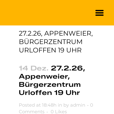
27.2.26, APPENWEIER,
BÜRGERZENTRUM
URLOFFEN 19 UHR
14 Dez.
27.2.26,
Appenweier,
Bürgerzentrum
Urloffen 19 Uhr
Posted at 18:48h
in
by
admin
0
Comments
0
Likes