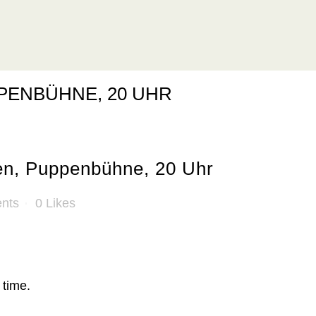
PPENBÜHNE, 20 UHR
en, Puppenbühne, 20 Uhr
nts
0
Likes
 time.