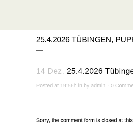
25.4.2026 TÜBINGEN, PU
14 Dez.
25.4.2026 Tübing
Posted at 19:56h
in
by
admin
0 Comme
No Comments
Sorry, the comment form is closed at this