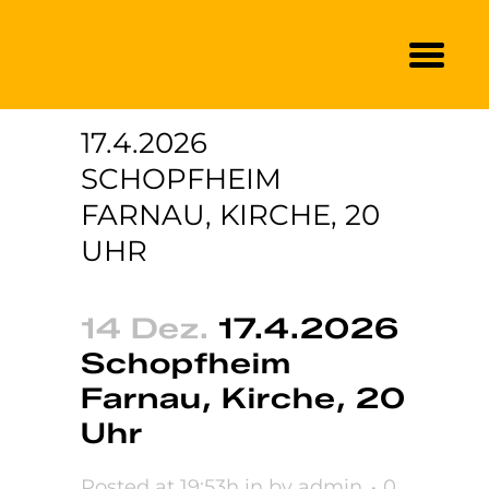
17.4.2026
SCHOPFHEIM
FARNAU, KIRCHE, 20
UHR
14 Dez.
17.4.2026
Schopfheim
Farnau, Kirche, 20
Uhr
Posted at 19:53h
in
by
admin
0