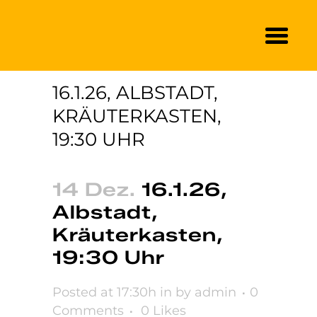
16.1.26, ALBSTADT,
KRÄUTERKASTEN,
19:30 UHR
14 Dez.
16.1.26,
Albstadt,
Kräuterkasten,
19:30 Uhr
Posted at 17:30h
in
by
admin
0
Comments
0
Likes